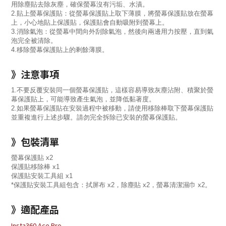
用除塵貼去除灰塵，確保螢幕沒有污垢、水漬。
2.貼上螢幕保護貼：從螢幕保護貼上取下薄膜，將螢幕保護貼放在螢幕
上，小心地貼上保護貼，保護貼會自動吸附到螢幕上。
3.消除氣泡：從螢幕中間向外刮除氣泡，然後向兩邊用力按壓，直到氣
泡完全被清除。
4.移除螢幕保護貼上的剩餘薄膜。
》注意事項
1.不要反覆安裝同一個螢幕保護貼，這樣容易導致灰塵沾附、積聚於螢
幕保護貼上，可能導致產生氣泡，並降低黏著度。
2.如果螢幕保護貼在安裝過程中被移動，請使用移除棒取下螢幕保護貼
並重複進行上述步驟。請勿完全拆除已安裝的螢幕保護貼。
》包裝清單
螢幕保護貼 x2
保護貼移除棒 x1
保護貼安裝工具組 x1
*保護貼安裝工具組包含：拭屏布 x2，除塵貼 x2，螢幕清潔濕巾 x2。
》適配產品
Insta360 Ace Pro