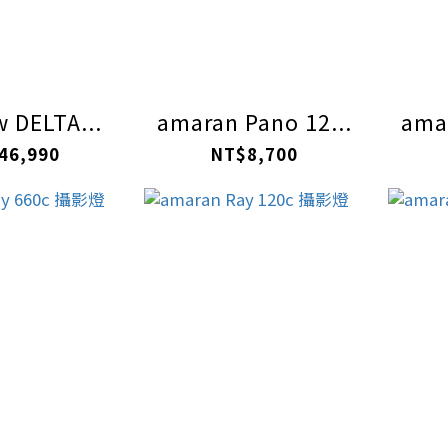
 DELTA...
amaran Pano 12...
amar
46,990
NT$8,700