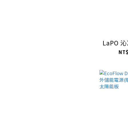
LaPO 
NT$