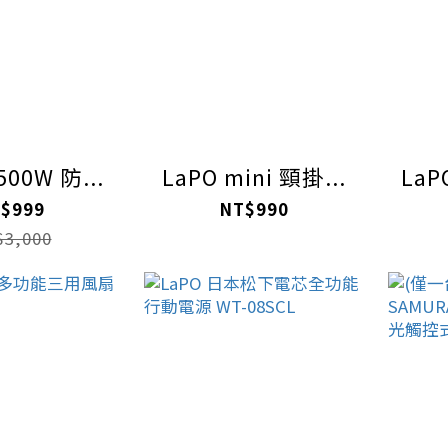
500W 防...
LaPO mini 頸掛...
LaP
$999
NT$990
3,000