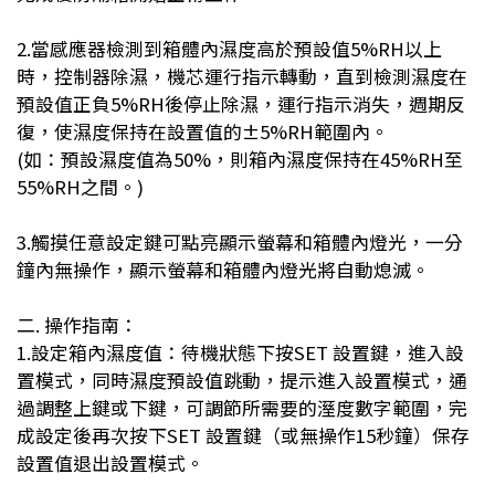
2.
當感應器檢測到箱體內濕度高於預設值
5%RH
以上
時，控制器除濕，機芯運行指示轉動，直到檢測濕度在
預設值正負
5%RH
後停止除濕，運行指示消失，週期反
復，使濕度保持在設置值的±
5%RH
範圍內。
(
如：預設濕度值為
50%
，則箱內濕度保持在
45%RH
至
55%RH
之間。
)
3.
觸摸任意設定鍵可點亮顯示螢幕和箱體內燈光，一分
鐘內無操作，顯示螢幕和箱體內燈光將自動熄滅。
二
.
操作指南：
1.
設定箱內濕度值：待機狀態下按
SET
設置鍵，進入設
置模式，同時濕度預設值跳動，提示進入設置模式，通
過調整上鍵或下鍵，可調節所需要的溼度數字範圍，完
成設定後再次按下
SET
設置鍵（或無操作
15
秒鐘）保存
設置值退出設置模式。