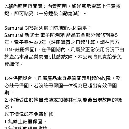
2.
箱內照明燈開關：內置照明，觸碰顯示螢幕上任意按
鍵，即可點亮（一分鐘後自動熄滅）。
Samurai GP5
系列電子防潮箱保固說明：
Samurai
新武士 電子防潮箱 產品五金部分保修期為
5
年，電子零件為
2
年（註冊購買之日起計算，請在官方
LINE
註冊保固
)
。在保固期內，凡屬於正常使用情況下由
於產品本身品質問題引起的故障，本公司將負責給予免
費維修。
1.
在保固期內，凡屬產品本身品質問題引起的故障，務
必註冊保固，若沒註冊保固一律視為已超出有效保固
期。
2.
不接受由於擅自改裝或加裝其他功能後出現故障的機
器。
以下情況恕不免費維修
:
1.
無線上註冊保固。
2.
無清晰的購買收據。