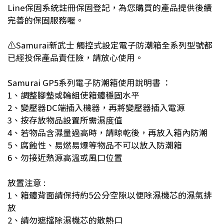
Line
保固系統註冊保固登記，為您購買的產品提供後續
完善的保固服務喔。
⚠️
Samurai
新武士 觸控式設定電子防潮箱全系列型號都
已經投保產品責任險，請放心使用。
Samurai GP5
系列電子防潮箱使用說明書 ：
1
、調整腳墊或輪組使箱體穩固水平
2
、變壓器
DC
端插入機器，再將變壓器插入電源
3
、按存放物品設置所需濕度值
4
、若物品含濕量過高時，請晾乾後，再放入箱內防潮
5
、腐蝕性、易燃易爆等物品不可以放入防潮箱
6
、勿接近熱源高溫或風口位置
放置注意 :
1
、箱體背面請保持約
5
公分空隙以便除濕機芯的濕氣排
放
2
、請勿遮擋除濕機芯的散熱口