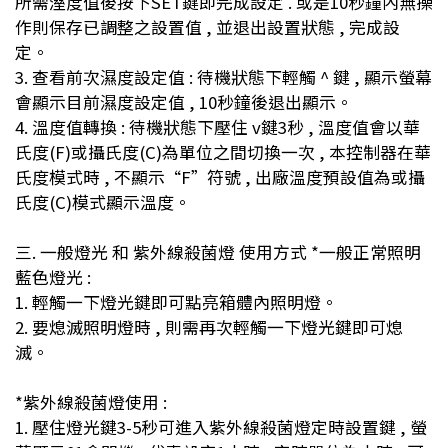
所需溼度值後按下SET鍵即完成設定 . 或是10秒鐘內無操
作則保存已調整之設置值 , 並退出設置狀態 , 完成設
定。
3. 查看前次濕度設定值 : 待機狀態下輕觸 ^ 鍵 , 顯示螢幕
會顯示目前濕度設定值 , 10秒鐘後退出顯示。
4. 溫度值轉換 : 待機狀態下壓住 v鍵3秒 , 溫度值會以華
氏度(F)或攝氏度(C)為單位之間切換一次 , 本控制器在華
氏度模式時 , 不顯示“F”符號 , 出廠溫度預設值為或攝
氏度(C)模式顯示溫度。
三. 一般燈光 和 紫外線殺菌燈 使用方式 *一般正常照明
藍色燈光 :
1. 輕觸一下燈光鍵即可點亮箱體內照明燈。
2. 要熄滅照明燈時 , 則需再次輕觸一下燈光鍵即可熄
滅。
*紫外線殺菌燈使用 :
1. 壓住燈光鍵3-5秒可進入紫外線殺菌燈定時設置鍵 , 螢