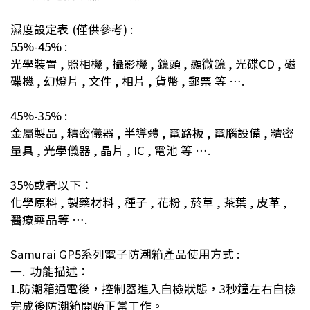
濕度設定表
(
僅供參考
) :
55%-45% :
光學裝置
,
照相機
,
攝影機
,
鏡頭
,
顯微鏡
,
光碟
CD ,
磁
碟機
,
幻燈片
,
文件
,
相片
,
貨幣
,
郵票 等 …
.
45%-35% :
金屬製品
,
精密儀器
,
半導體
,
電路板
,
電腦設備
,
精密
量具
,
光學儀器
,
晶片
, IC ,
電池 等 …
.
35%
或者以下：
化學原料
,
製藥材料
,
種子
,
花粉
,
菸草
,
茶葉
,
皮革
,
醫療藥品等 …
.
Samurai GP5
系列電子防潮箱產品使用方式
:
一
.
功能描述：
1.
防潮箱通電後，控制器進入自檢狀態，
3
秒鐘左右自檢
完成後防潮箱開始正常工作。