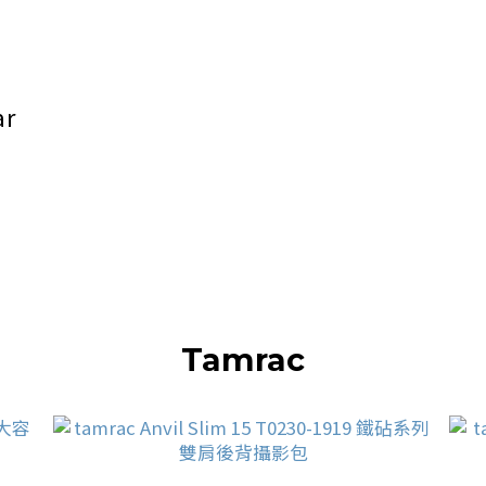
ar
Tamrac