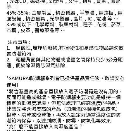
,
光碟
CD ,
磁碟機
,
幻燈片
,
文件
,
相片
,
貨幣
,
郵票
等
…
45%-35% :
金屬製品
,
精密儀器
,
半導體
,
電路板
,
電
腦設備
,
精密量具
,
光學儀器
,
晶片
, IC ,
電池 等
…
35%
或以下
:
化學原料
,
製藥材料
,
種子
,
花粉
,
菸草
,
茶葉
,
皮革
,
醫療藥品等
…
注意事項 :
1.
腐蝕性,爆炸危險物,有揮發性和易燃性物品請勿放
置防潮箱內 .
2.
箱體背面與其他物體或牆壁之間保持只少5公分距
離 , 便於除濕機芯濕氣排除 .
*SAMURAI防潮箱系列皆已投保產品責任險，敬請安心
使用!
*將含濕量高的產品直接放入電子防潮箱是沒有用的，
反而可能造成損壞。電子防潮箱主要功能是維持一個
穩定的低濕度環境，但無法處理已經高濕度的物品。
建議先將含濕度高的產品（如潮濕的相機包或皮包）
擦乾、陰乾或晾乾後，再放入設定好適當濕度值的防
潮箱內保存，以達到防潮、防霉、防氧化等效果
*為什麼不能直接放入高濕度產品？