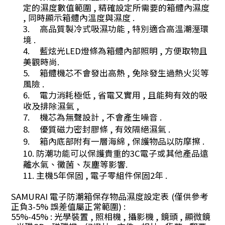
定的濕度數值範圍
,
精確設定所需要的箱體內濕度
,
同時顯示箱體內溫度與濕度
.
3.
高品質製冷式吸濕功能
,
特別適合高溫潮溼環
境
.
4.
藍炫光
LED
燈條為箱體內部照明
,
方便取物且
美觀時尚
.
5.
箱體機芯不會發出高熱
,
免除發生過熱火災等
風險
.
6.
電力消耗極低
,
省電又實用
,
且能夠有效的吸
收及排除濕氣
,
7.
機芯為無聲設計
,
不會產生噪音
.
8.
優質磁力密封膠條
,
有效隔絕濕氣
.
9.
箱內底部附有一層海綿
,
保護物品以防摩擦
.
10.
防潮功能可以保護貴重的
3C
電子或其他產品遠
離水氣、黴菌、灰塵等影響
.
11.
主機
5
年保固
,
電子零組件保固
2
年
.
SAMURAI
電子防潮箱保存物品濕度設定表
(
僅供參考
正負
3-5%
誤差值屬正常範圍
) :
55%-45% :
光學裝置
,
照相機
,
攝影機
,
鏡頭
,
顯微鏡