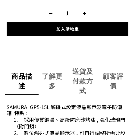
加入購物車
送貨及
商品描
了解更
顧客評
付款方
述
多
價
式
SAMURAI GP5-15L
觸碰式設定液晶顯示器電子防潮
箱
特點
:
1.
採用優質鋼體、高級防磨砂烤漆
,
強化玻璃門
（附門鎖）
.
2.
數位觸碰式液晶顯示器
,
可自行調整所需要設