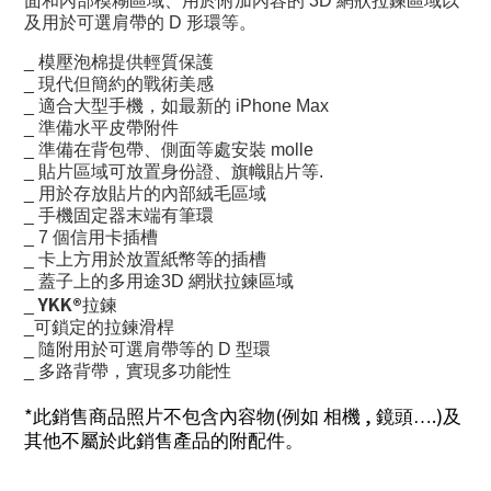
面和內部模糊區域、用於附加內容的 3D 網狀拉鍊區域以
及用於可選肩帶的 D 形環等。
_ 模壓泡棉提供輕質保護
_ 現代但簡約的戰術美感
_ 適合大型手機，如最新的 iPhone Max
_ 準備水平皮帶附件
_ 準備在背包帶、側面等處安裝 molle
_ 貼片區域可放置身份證、旗幟貼片等.
_ 用於存放貼片的內部絨毛區域
_ 手機固定器末端有筆環
_ 7 個信用卡插槽
_ 卡上方用於放置紙幣等的插槽
_ 蓋子上的多用途3D 網狀拉鍊區域
YKK®
_
拉鍊
_可鎖定的拉鍊滑桿
_ 隨附用於可選肩帶等的 D 型環
_ 多路背帶，實現多功能性
*
(
,
.)
此銷售商品照片不包含內容物
例如
相機
鏡頭…
及
其他不屬於此銷售產品的附配件。