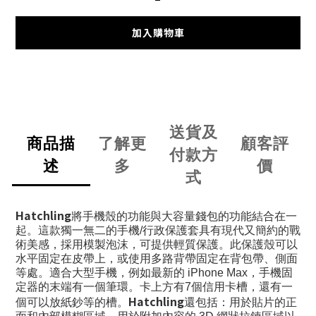
加入購物車
送貨及
商品描
了解更
顧客評
付款方
述
多
價
式
Hatchling
將手機殼的功能與大容量錢包的功能結合在一
起。這款獨一無二的手機/行政保護套具有現代又簡約的戰
術美感，採用模製泡沫，可提供輕質保護。此保護殼可以
水平固定在皮帶上，或使用多路背帶固定在背包帶、側面
等處。適合大型手機，例如最新的 iPhone Max，手機固
定器的末端有一個筆環。卡上方有7個信用卡槽，還有一
Hatchling
個可以放紙鈔等的槽。
還包括：用於貼片的正