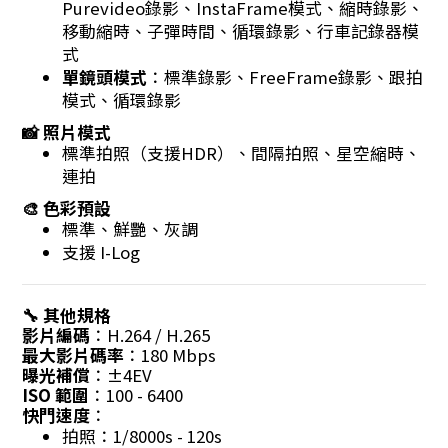
Purevideo錄影、InstaFrame模式、縮時錄影、
移動縮時、子彈時間、循環錄影、行車記錄器模
式
單鏡頭模式
：標準錄影、FreeFrame錄影、跟拍
模式、循環錄影
📸 照片模式
標準拍照（支援HDR）、間隔拍照、星空縮時、
連拍
🎨 色彩預設
標準、鮮艷、灰調
支援 I-Log
🔧 其他規格
影片編碼
：H.264 / H.265
最大影片碼率
：180 Mbps
曝光補償
：±4EV
ISO 範圍
：100 - 6400
快門速度
：
拍照：1/8000s - 120s