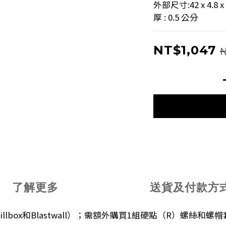
外部尺寸:42 x 4.8 x
厚 : 0.5 公分
NT$1,047
N
了解更多
送貨及付款方
box和Blastwall）；需額外購買1組硬點（R）螺絲和螺