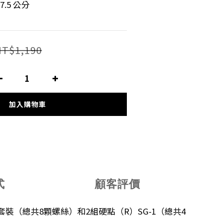
 7.5 公分
T$1,190
加入購物車
式
顧客評價
帽套裝（總共8顆螺絲）和2組硬點（R）SG-1（總共4