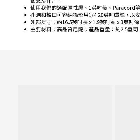
個支撐件）。
使用我們的選配彈性繩、1英吋帶、Paraco
孔洞和槽口可容納攝影用1/4 20英吋螺絲，
外部尺寸：約16.5英吋長 x 1.9英吋寬 x 3英吋深（
主要材料：高品質尼龍；產品重量：約2.5盎