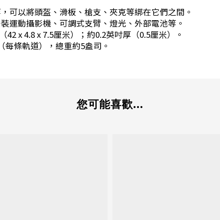
rd等，可以將頭盔、滑板、槍支、夾克等綁在它們之間。
以安裝運動攝影機、可調式支臂、燈光、外部電池等。
42 x 4.8 x 7.5厘米）；約0.2英吋厚（0.5厘米）。
司（每條軌道），總重約5盎司。
您可能喜歡...